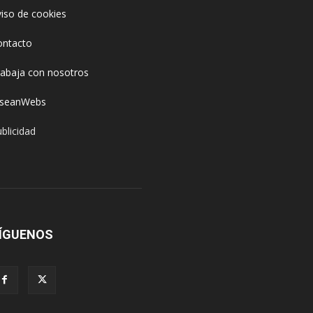
iso de cookies
ontacto
rabaja con nosotros
oseanWebs
blicidad
ÍGUENOS