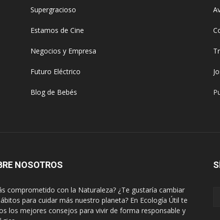
Supergracioso
Av
Estamos de Cine
C
Negocios y Empresa
T
Futuro Eléctrico
J
Blog de Bebés
Pu
BRE NOSOTROS
S
ás comprometido con la Naturaleza? ¿Te gustaría cambiar
hábitos para cuidar más nuestro planeta? En Ecología Útil te
s los mejores consejos para vivir de forma responsable y