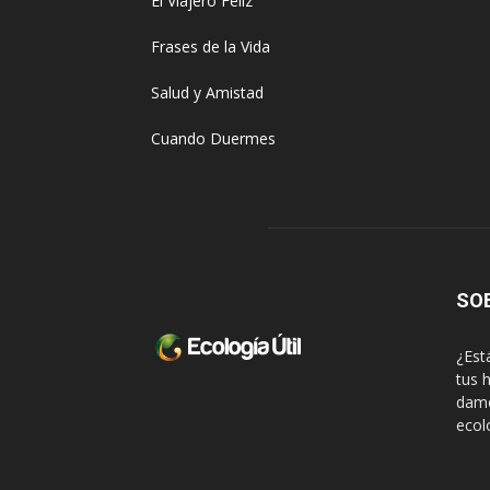
El Viajero Feliz
Frases de la Vida
Salud y Amistad
Cuando Duermes
SO
¿Est
tus 
damo
ecol