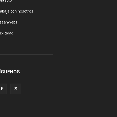
ontacto
rabaja con nosotros
oseanWebs
blicidad
ÍGUENOS