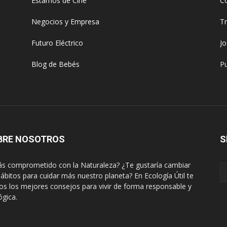
Estamos de Cine
C
Negocios y Empresa
T
Futuro Eléctrico
J
Blog de Bebés
Pu
BRE NOSOTROS
S
ás comprometido con la Naturaleza? ¿Te gustaría cambiar
hábitos para cuidar más nuestro planeta? En Ecología Útil te
s los mejores consejos para vivir de forma responsable y
ógica.