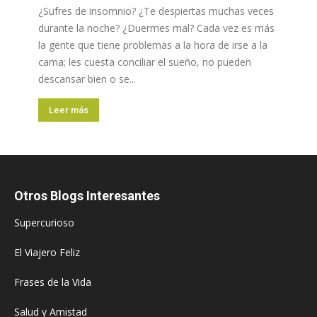
¿Sufres de insomnio? ¿Te despiertas muchas veces
durante la noche? ¿Duermes mal? Cada vez es más
la gente que tiene problemas a la hora de irse a la
cama; les cuesta conciliar el sueño, no pueden
descansar bien o se...
Leer más
Otros Blogs Interesantes
Supercurioso
El Viajero Feliz
Frases de la Vida
Salud y Amistad