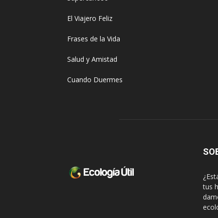
El Viajero Feliz
Frases de la Vida
Salud y Amistad
Cuando Duermes
SO
¿Est
tus 
damo
ecol