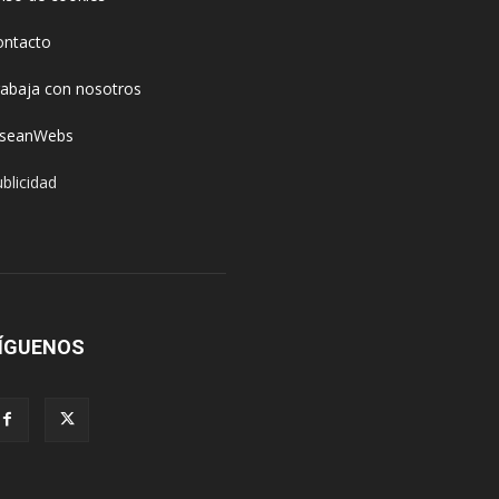
ontacto
rabaja con nosotros
oseanWebs
blicidad
ÍGUENOS