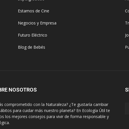
Estamos de Cine
C
Negocios y Empresa
T
Futuro Eléctrico
J
Blog de Bebés
Pu
BRE NOSOTROS
S
ás comprometido con la Naturaleza? ¿Te gustaría cambiar
hábitos para cuidar más nuestro planeta? En Ecología Útil te
s los mejores consejos para vivir de forma responsable y
ógica.