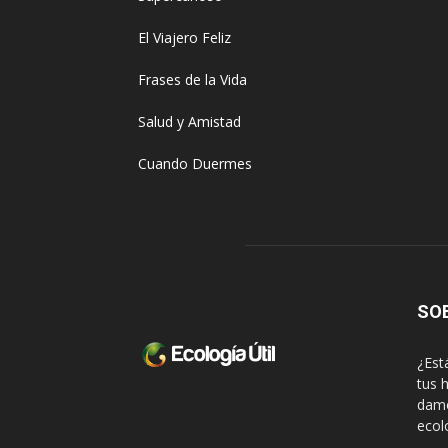
El Viajero Feliz
Frases de la Vida
Salud y Amistad
Cuando Duermes
SO
¿Est
tus 
damo
ecol