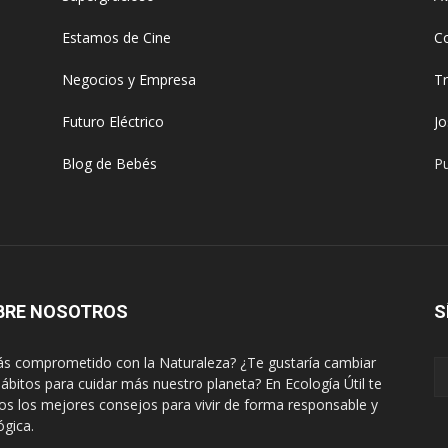
Estamos de Cine
C
Negocios y Empresa
T
Futuro Eléctrico
J
Blog de Bebés
Pu
BRE NOSOTROS
S
ás comprometido con la Naturaleza? ¿Te gustaría cambiar
hábitos para cuidar más nuestro planeta? En Ecología Útil te
s los mejores consejos para vivir de forma responsable y
ógica.