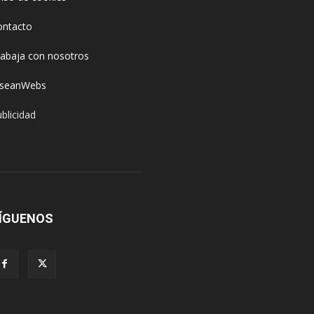
ontacto
rabaja con nosotros
oseanWebs
blicidad
ÍGUENOS