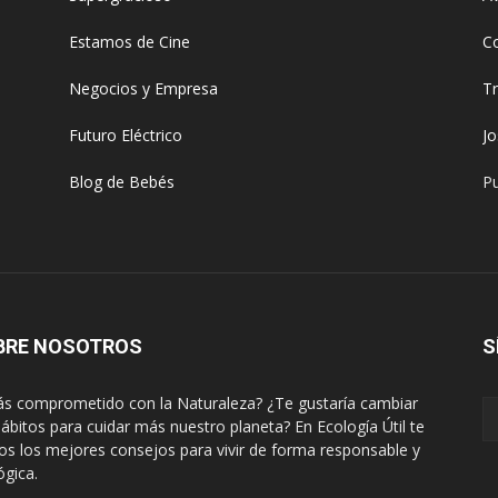
Estamos de Cine
C
Negocios y Empresa
T
Futuro Eléctrico
J
Blog de Bebés
Pu
BRE NOSOTROS
S
ás comprometido con la Naturaleza? ¿Te gustaría cambiar
hábitos para cuidar más nuestro planeta? En Ecología Útil te
s los mejores consejos para vivir de forma responsable y
ógica.