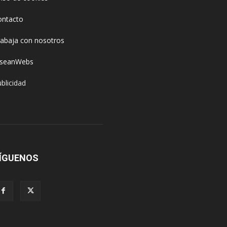
ontacto
rabaja con nosotros
oseanWebs
blicidad
ÍGUENOS