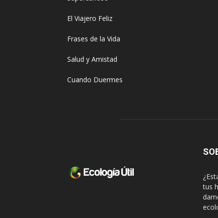
El Viajero Feliz
Frases de la Vida
Salud y Amistad
Cuando Duermes
SO
¿Est
tus 
damo
ecol