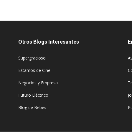
Otros Blogs Interesantes
E
Supergracioso
Av
Estamos de Cine
C
Negocios y Empresa
T
Futuro Eléctrico
J
Blog de Bebés
Pu