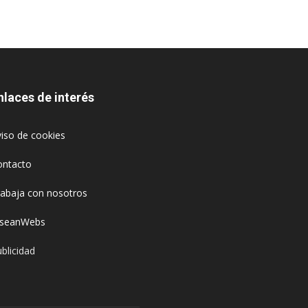
nlaces de interés
iso de cookies
ontacto
rabaja con nosotros
oseanWebs
blicidad