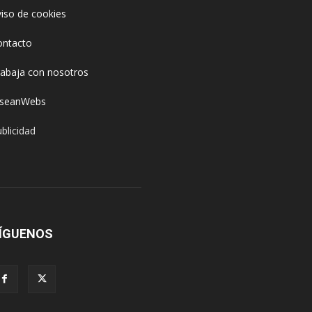
iso de cookies
ontacto
rabaja con nosotros
oseanWebs
blicidad
ÍGUENOS