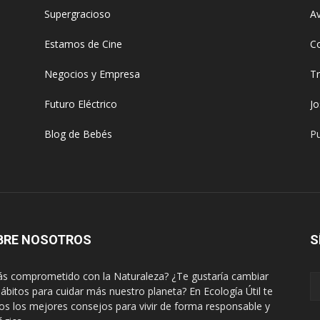
Supergracioso
Av
Estamos de Cine
C
Negocios y Empresa
T
Futuro Eléctrico
J
Blog de Bebés
Pu
BRE NOSOTROS
S
ás comprometido con la Naturaleza? ¿Te gustaría cambiar
hábitos para cuidar más nuestro planeta? En Ecología Útil te
s los mejores consejos para vivir de forma responsable y