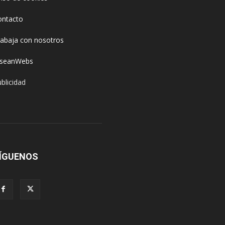
ontacto
rabaja con nosotros
oseanWebs
blicidad
ÍGUENOS