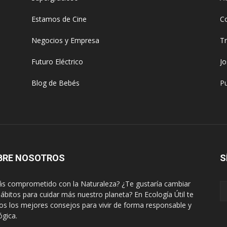
Estamos de Cine
C
Negocios y Empresa
T
Futuro Eléctrico
J
Blog de Bebés
Pu
BRE NOSOTROS
S
ás comprometido con la Naturaleza? ¿Te gustaría cambiar
hábitos para cuidar más nuestro planeta? En Ecología Útil te
s los mejores consejos para vivir de forma responsable y
ógica.