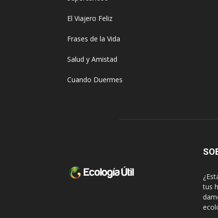
El Viajero Feliz
Frases de la Vida
Salud y Amistad
Cuando Duermes
SO
¿Est
tus 
damo
ecol